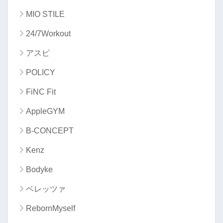
MIO STILE
24/7Workout
アスピ
POLICY
FiNC Fit
AppleGYM
B-CONCEPT
Kenz
Bodyke
ベレッツァ
RebornMyself