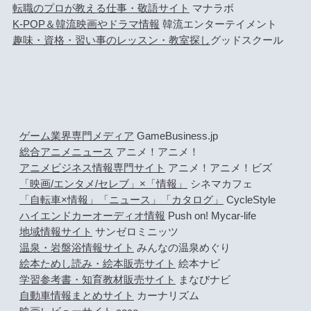
転職のプロが教える仕事・敬語サイト
マナラボ
K-POP＆韓流映画やドラマ情報
韓流エンターテイメント
趣味・資格・習い事のレッスン・教室探し
グッドスクール
ゲーム業界専門メディア
GameBusiness.jp
総合アニメニュース
アニメ！アニメ！
アニメビジネス情報専門サイト
アニメ！アニメ！ビズ
「映画/エンタメ/セレブ」×「情報」
シネマカフェ
「自転車×情報」「ニュース」「カタログ」
CycleStyle
ハイエンドカーオーディオ情報
Push on! Mycar-life
地域情報サイト
サンゼロミニッツ
温泉・岩盤浴情報サイト
みんなの温泉めぐり
絵本ためし読み・絵本販売サイト
絵本ナビ
学習参考書・知育教材販売サイト
まなびナビ
自動車情報まとめサイト
カーナリズム