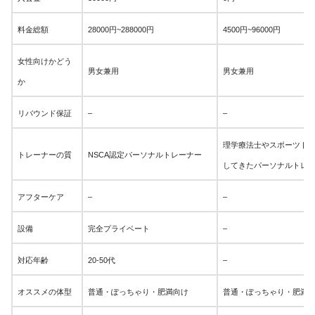
料金総額
28000円~288000円
4500円~96000円
女性向けかどう
男女兼用
男女兼用
か
リバウンド保証
–
–
理学療法士やスポーツト
トレーナーの質
NSCA認定パーソナルトレーナー
してきたパーソナルトレ
アフターケア
–
–
設備
完全プライベート
–
対応年齢
20-50代
–
オススメの体型
普通・ぽっちゃり・肥満向け
普通・ぽっちゃり・肥満