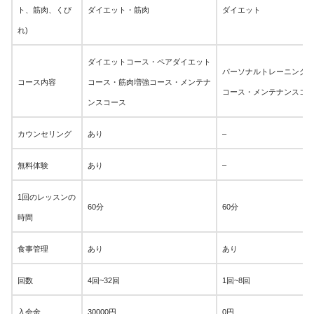
ト、筋肉、くび
ダイエット・筋肉
ダイエット
れ)
ダイエットコース・ペアダイエット
パーソナルトレーニング
コース内容
コース・筋肉増強コース・メンテナ
コース・メンテナンスコ
ンスコース
カウンセリング
あり
–
無料体験
あり
–
1回のレッスンの
60分
60分
時間
食事管理
あり
あり
回数
4回~32回
1回~8回
入会金
30000円
0円