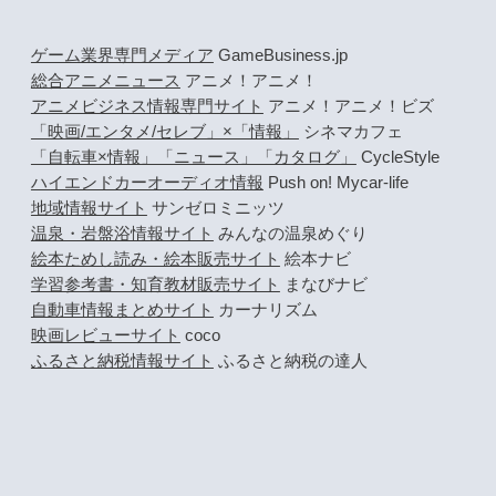
ゲーム業界専門メディア
GameBusiness.jp
総合アニメニュース
アニメ！アニメ！
アニメビジネス情報専門サイト
アニメ！アニメ！ビズ
「映画/エンタメ/セレブ」×「情報」
シネマカフェ
「自転車×情報」「ニュース」「カタログ」
CycleStyle
ハイエンドカーオーディオ情報
Push on! Mycar-life
地域情報サイト
サンゼロミニッツ
温泉・岩盤浴情報サイト
みんなの温泉めぐり
絵本ためし読み・絵本販売サイト
絵本ナビ
学習参考書・知育教材販売サイト
まなびナビ
自動車情報まとめサイト
カーナリズム
映画レビューサイト
coco
ふるさと納税情報サイト
ふるさと納税の達人