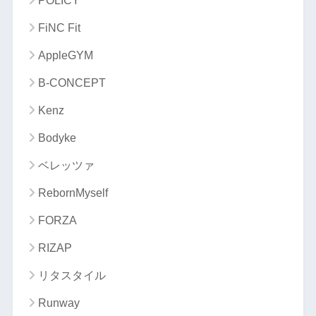
POLICY
FiNC Fit
AppleGYM
B-CONCEPT
Kenz
Bodyke
ベレッツァ
RebornMyself
FORZA
RIZAP
リタスタイル
Runway