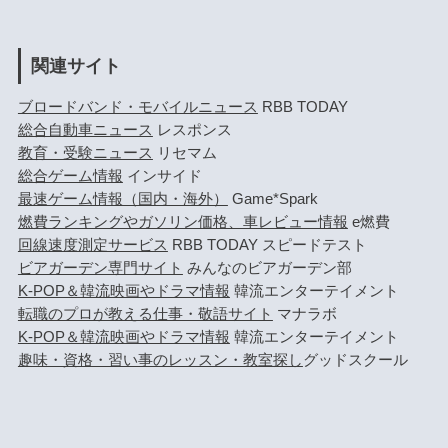
関連サイト
ブロードバンド・モバイルニュース
RBB TODAY
総合自動車ニュース
レスポンス
教育・受験ニュース
リセマム
総合ゲーム情報
インサイド
最速ゲーム情報（国内・海外）
Game*Spark
燃費ランキングやガソリン価格、車レビュー情報
e燃費
回線速度測定サービス
RBB TODAY スピードテスト
ビアガーデン専門サイト
みんなのビアガーデン部
K-POP＆韓流映画やドラマ情報
韓流エンターテイメント
転職のプロが教える仕事・敬語サイト
マナラボ
K-POP＆韓流映画やドラマ情報
韓流エンターテイメント
趣味・資格・習い事のレッスン・教室探し
グッドスクール