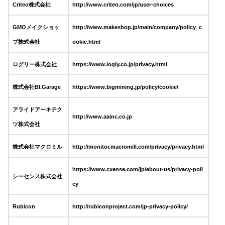
Criteo株式会社
http://www.criteo.com/jp/user-choices
GMOメイクショッ
http://www.makeshop.jp/main/company/policy_c
プ株式会社
ookie.html
ログリー株式会社
https://www.logly.co.jp/privacy.html
株式会社BI.Garage
https://www.bigmining.jp/policy/cookie/
アライドアーキテク
http://www.aainc.co.jp
ツ株式会社
株式会社マクロミル
http://monitor.macromill.com/privacy/privacy.html
https://www.cxense.com/jp/about-us/privacy-poli
シーセンス株式会社
cy
Rubicon
http://rubiconproject.com/jp-privacy-policy/