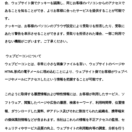
合、ウェブサイト側でクッキーを認識し、同じお客様のパソコンからのアクセスで
あることを知ることができ、よりお客様に合ったサービスを提供することが可能で
す。
クッキーは、お客様のパソコンのブラウザ設定により受取りを拒否したり、受取に
あたり警告を表示させることができます。受取りを拒否された場合、一部ご利用で
きない機能がございます。ご了承ください。
ウェブビーコンについて
ウェブビーコンとは、非常に小さな画像ファイルを言い、ウェブサイトのページや
HTML形式の電子メールに埋め込むことにより、ウェブサイト側でお客様がウェブペ
ージやメールにアクセスしたという情報を把握することが可能です。
このように取得する履歴情報および特性情報には、お客様が利用したサービス、ソ
フトウェア、閲覧したページや広告の履歴、検索キーワード、利用時間帯、位置情
報、ダウンロードした資料、IPアドレス及びそれに割当てられた組織名、携帯端末
の個体識別情報などが含まれます。
当社はこれらの情報を不正アクセスの監視、セ
キュリティやサービス品質の向上、ウェブサイトの利用動向等の調査、分析を行う