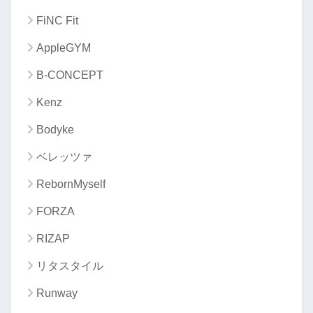
FiNC Fit
AppleGYM
B-CONCEPT
Kenz
Bodyke
ベレッツァ
RebornMyself
FORZA
RIZAP
リタスタイル
Runway