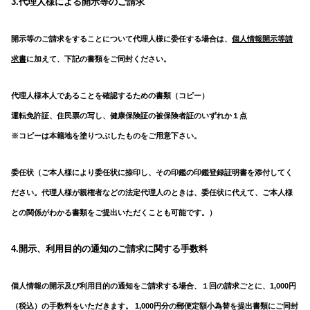
3.代理人様による開示等のご請求
開示等のご請求をすることについて代理人様に委任する場合は、
個人情報開示等請
求書
に加えて、下記の書類をご同封ください。
代理人様本人であることを確認するための書類（コピー）
運転免許証、住民票の写し、健康保険証の被保険者証のいずれか１点
※コピーは本籍地を塗りつぶしたものをご用意下さい。
委任状（ご本人様により委任状に捺印し、その印鑑の印鑑登録証明書を添付してく
ださい。代理人様が親権者などの法定代理人のときは、委任状に代えて、ご本人様
との関係がわかる書類をご提出いただくことも可能です。）
4.開示、利用目的の通知のご請求に関する手数料
個人情報の開示及び利用目的の通知をご請求する場合、１回の請求ごとに、1,000円
（税込）の手数料をいただきます。 1,000円分の郵便定額小為替を提出書類にご同封