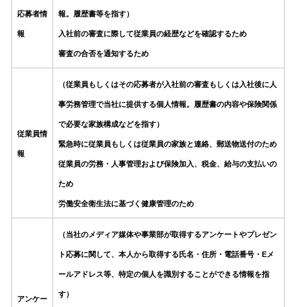
応募者情
報。履歴書等を指す）
報
入社前の審査に際して従業員の経歴などを確認するため
審査の合否を通知するため
（従業員もしくはその応募者が入社前の審査もしくは入社後に人
事労務管理で当社に提供する個人情報。履歴書の内容や保険関係
で必要な家族構成などを指す）
従業員情
緊急時に従業員もしくは従業員の家族と連絡、郵送物送付のため
報
従業員の労務・人事管理および保険加入、税金、給与の支払いの
ため
労働安全衛生法に基づく健康管理のため
（当社のメディア媒体や事業部が取得するアンケートやプレゼン
ト応募に関して、本人から取得する氏名・住所・電話番号・Eメ
ールアドレス等、特定の個人を識別することができる情報を指
す）
アンケー