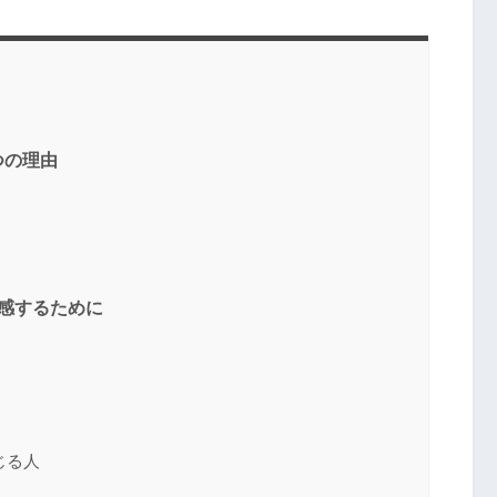
つの理由
実感するために
じる人